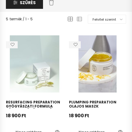
SZŰRÉS
5
termék
1
5
RESURFACING PREPARATION
PLUMPING PREPARATION
GYÓGYÁSZATI FORMULA
OLAJOS MASZK
HÁMLASZTÓ RÉSZECSKÉKKEL
18 900
Ft
18 900
Ft